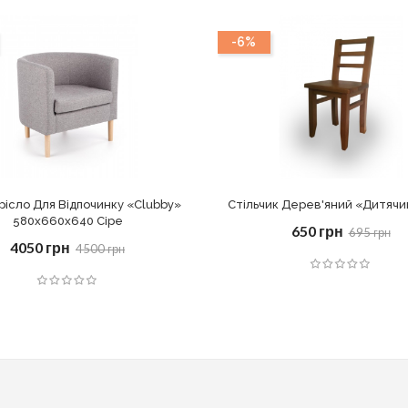
-6%
рісло Для Відпочинку «Clubby»
Стільчик Дерев'яний «Дитячи
580х660х640 Сіре
650 грн
695 грн
4050 грн
4500 грн