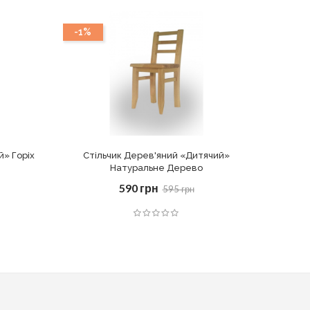
-1%
-8%
й» Горіх
Стільчик Дерев'яний «Дитячий»
Таб
Натуральне Дерево
590 грн
595 грн