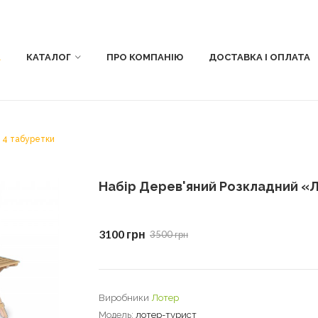
А
КАТАЛОГ
ПРО КОМПАНІЮ
ДОСТАВКА І ОПЛАТА
 4 табуретки
Набір Дерев'яний Розкладний «Л
3100 грн
3500 грн
Виробники
Лотер
Модель:
лотер-турист