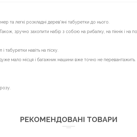
рмер та
легкі розкладні дерев'яні табуретки до нього
.
і. Також, зручно захопити набір з собою на рибалку, на пікнік і на 
 табуретки навіть на піску.
дуже мало місця і багажник машини вже точно не перевантажить.
орозу.
РЕКОМЕНДОВАНІ ТОВАРИ