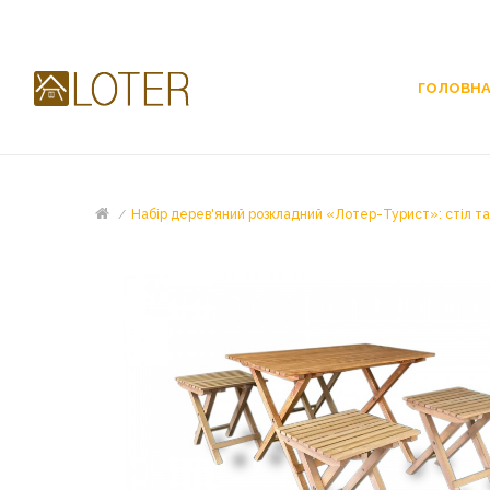
ГОЛОВН
Набір дерев'яний розкладний «Лотер-Турист»: стіл та