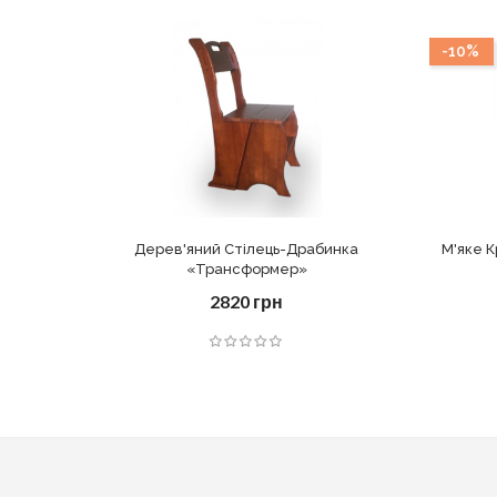
-10%
Дерев'яний Стілець-Драбинка
М'яке К
«Трансформер»
2820 грн