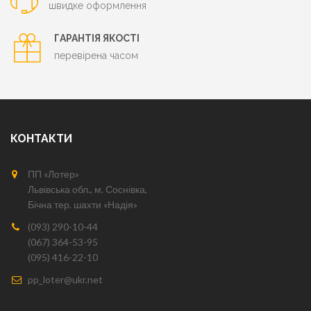
швидке оформлення
ГАРАНТІЯ ЯКОСТІ
перевірена часом
КОНТАКТИ
ПП «Лотер»
Львівська обл., м. Соснівка,
Бічна тер. шахти «Надія»
(093) 290-10-44
(067) 364-53-95
(095) 416-22-10
pp_loter@ukr.net