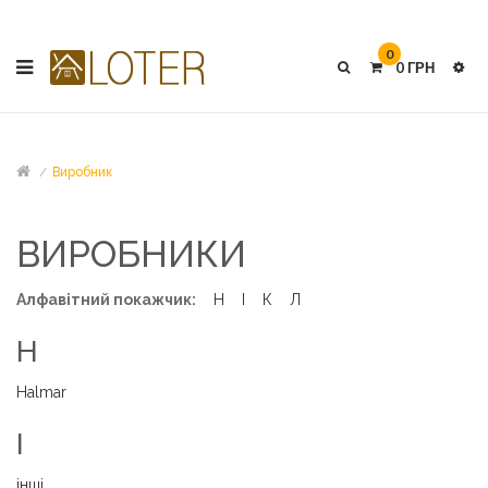
0
0 ГРН
Виробник
ВИРОБНИКИ
Алфавітний покажчик:
H
І
К
Л
H
Halmar
І
інші