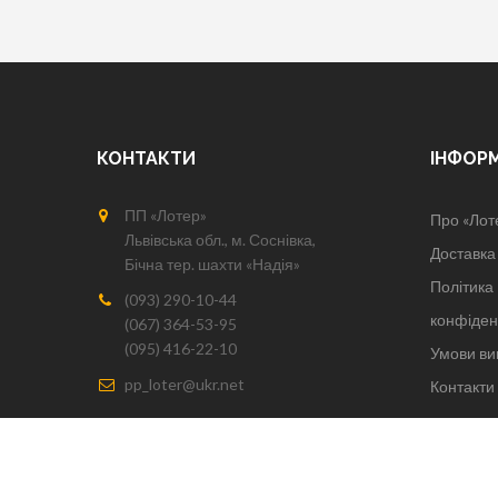
КОНТАКТИ
ІНФОР
ПП «Лотер»
Про «Лот
Львівська обл., м. Соснівка,
Доставка 
Бічна тер. шахти «Надія»
Політика
(093) 290-10-44
конфіден
(067) 364-53-95
(095) 416-22-10
Умови ви
pp_loter@ukr.net
Контакти