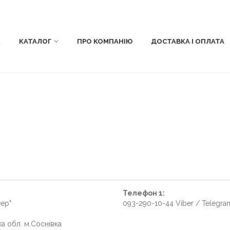
А
КАТАЛОГ
ПРО КОМПАНІЮ
ДОСТАВКА І ОПЛАТА
Телефон 1:
ер"
093-290-10-44 Viber / Telegra
ка обл. м.Соснівка