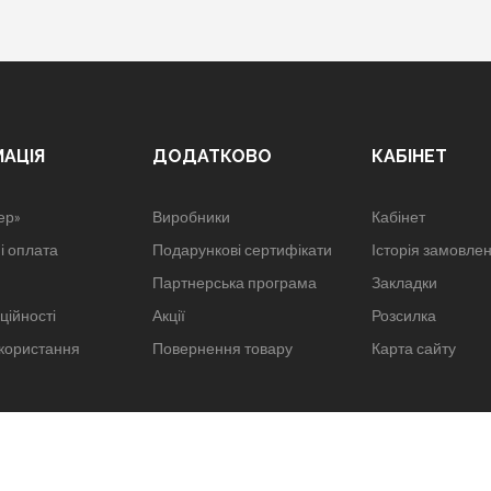
МАЦІЯ
ДОДАТКОВО
КАБІНЕТ
ер»
Виробники
Кабінет
і оплата
Подарункові сертифікати
Історія замовле
Партнерська програма
Закладки
ційності
Акції
Розсилка
користання
Повернення товару
Карта сайту