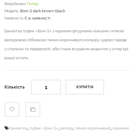
Виробники
Лотер
Модель:
Boni-S dark-brown-black
Наявність:
Є в наявності
Банкетка пуфик «Боні-S» з чорними фігурними ніжками і м'якою
велюровою оббивкою темно-коричневого кольору чудово підійде
у спальню та передпокій, або стане яскравим акцентом у інтер'єрі
вашої віталь..
Кількість
КУПИТИ
,
,
,
,
Банкетка
пуфик «Боні-S»
велюр
темно-коричневий
чорними