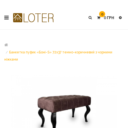
0
0 ГРН
Банкетка пуфик «Боні-S» 72х37 темно-коричневий з чорними
ніжками