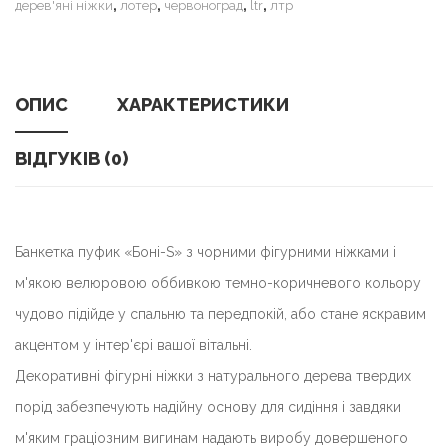
,
,
,
,
дерев'яні ніжки
лотер
червоноград
ltr
лтр
ОПИС
ХАРАКТЕРИСТИКИ
ВІДГУКІВ (0)
Банкетка пуфик «Боні-S» з
чорними
фігурними ніжками і
м'якою велюровою оббивкою темно-коричневого кольору
чудово підійде у спальню та передпокій, або стане яскравим
акцентом у інтер'єрі вашої вітальні.
Декоративні фігурні ніжки з натурального дерева твердих
порід забезпечують надійну основу для сидіння і завдяки
м'яким граціозним вигинам надають виробу довершеного