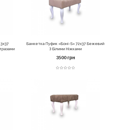
43х37
Банкетка Пуфик «Боні-S» 72х37 Бежевий
Стразами
З Білими Ніжками
3500 грн