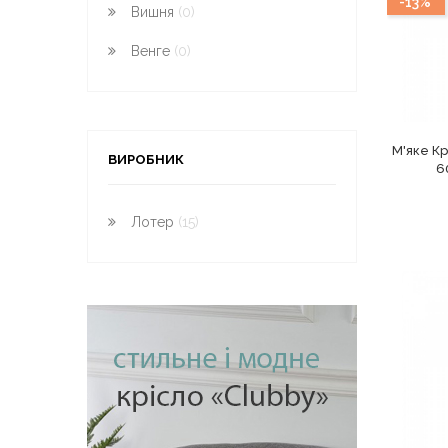
-13%
Вишня
(0)
Венге
(0)
М'яке Кр
ВИРОБНИК
6
Лотер
(15)