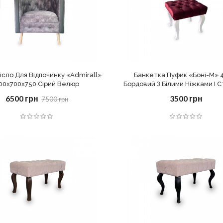
ісло Для Відпочинку «Admirall»
Банкетка Пуфик «Боні-M» 
00х700х750 Сірий Велюр
Бордовий З Білими Ніжками І 
6500 грн
3500 грн
7500 грн