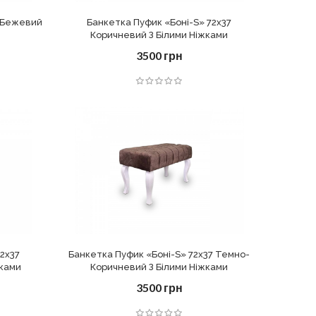
7 Бежевий
Банкетка Пуфик «Боні-S» 72х37
Коричневий З Білими Ніжками
3500 грн
72х37
Банкетка Пуфик «Боні-S» 72х37 Темно-
жками
Коричневий З Білими Ніжками
3500 грн