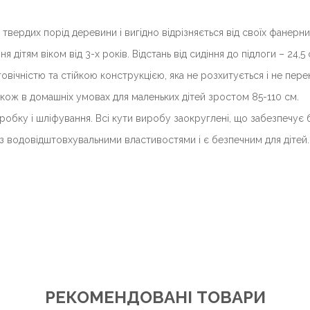
 твердих порід деревини
і
вигідно відрізняється від своїх фанерни
ня дітям віком від 3-х років.
Відстань від сидіння до підлоги – 24,5 
овічністю та с
тійкою конструкцією, яка не розхитується і не пере
також в домашніх умовах д
ля маленьких дітей зростом 85-110 см.
обку і шліфування. Всі кути виробу заокруглені, що забезпечує
 водовідштовхувальними властивостями і є безпечним для дітей.
РЕКОМЕНДОВАНІ ТОВАРИ