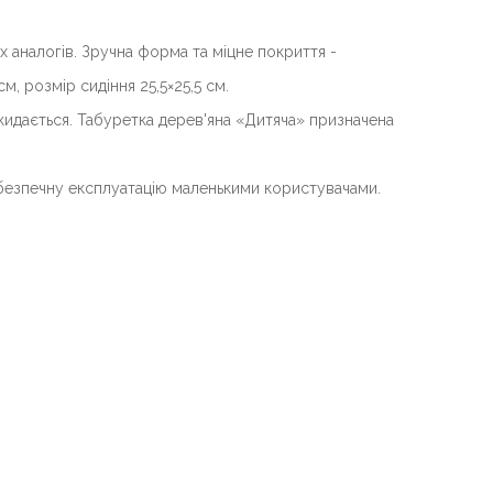
х аналогів.
Зручна форма та міцне покриття -
см, розмір сидіння 25,5×25,5 см.
кидається.
Табуретка дерев'яна «Дитяча»
п
ризначена
 безпечну експлуатацію маленькими користувачами.