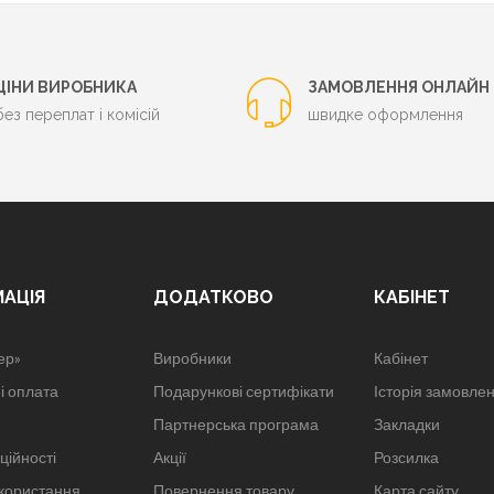
ЦІНИ ВИРОБНИКА
ЗАМОВЛЕННЯ ОНЛАЙН
без переплат і комісій
швидке оформлення
МАЦІЯ
ДОДАТКОВО
КАБІНЕТ
ер»
Виробники
Кабінет
і оплата
Подарункові сертифікати
Історія замовле
Партнерська програма
Закладки
ційності
Акції
Розсилка
користання
Повернення товару
Карта сайту