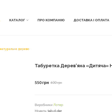
А
КАТАЛОГ
ПРО КОМПАНІЮ
ДОСТАВКА І ОПЛАТА
 натуральне дерево
Табуретка Дерев'яна «Дитяча» 
550 грн
600 грн
Виробники
Лотер
Модель:
tab-d-der