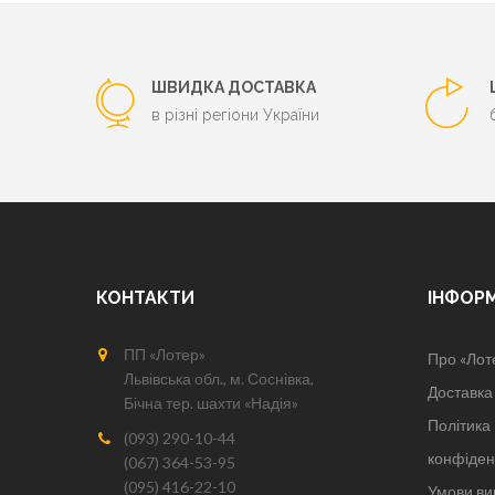
ШВИДКА ДОСТАВКА
в різні регіони України
КОНТАКТИ
ІНФОР
ПП «Лотер»
Про «Лот
Львівська обл., м. Соснівка,
Доставка 
Бічна тер. шахти «Надія»
Політика
(093) 290-10-44
конфіден
(067) 364-53-95
(095) 416-22-10
Умови ви