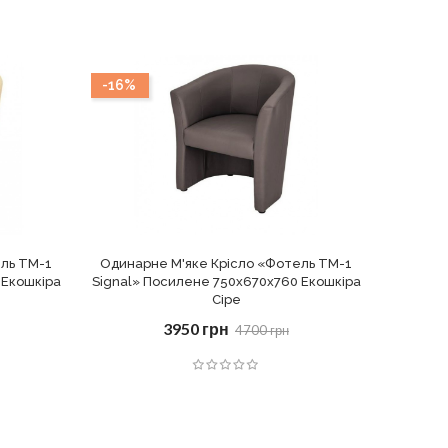
-16%
-16%
ель ТМ-1
Одинарне М'яке Крісло «Фотель ТМ-1
Одинар
 Екошкіра
Signal» Посилене 750х670х760 Екошкіра
Signal»
Сіре
3950 грн
4700 грн