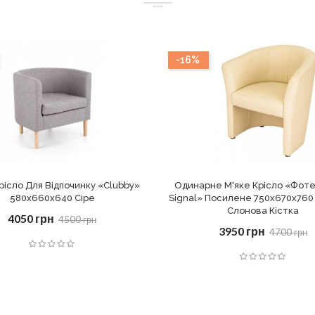
-16%
рісло Для Відпочинку «Clubby»
Одинарне М'яке Крісло «Фот
580х660х640 Сіре
Signal» Посилене 750х670х760
Слонова Кістка
4050 грн
4500 грн
3950 грн
4700 грн