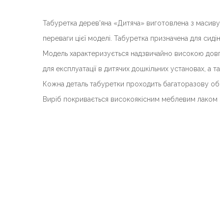
Табуретка дерев'яна «Дитяча»
в
иготовлена з масиву
переваги цієї моделі.
Табуретка
призначена для сидін
М
одель характеризується надзвичайно високою довг
для експлуатації в дитячих дошкільних установах, а 
Кожна деталь табуретки проходить багаторазову обр
Виріб покривається високоякісним меблевим лаком з