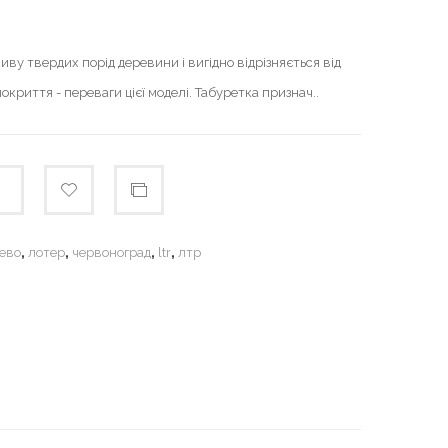
ву твердих порід деревини і вигідно відрізняється від
окриття - переваги цієї моделі. Табуретка признач..
,
,
,
,
ево
лотер
червоноград
ltr
лтр