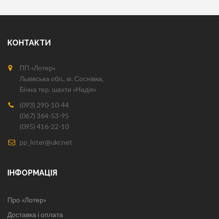
КОНТАКТИ
ПП «Лотер»
Львівська обл., м. Соснівка,
Бічна тер. шахти «Надія»
(093) 290-10-44
(067) 364-53-95
(095) 416-22-10
pp_loter@ukr.net
ІНФОРМАЦІЯ
Про «Лотер»
Доставка і оплата