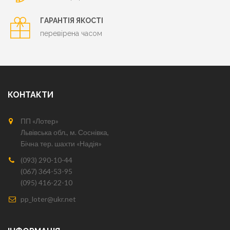
ГАРАНТІЯ ЯКОСТІ
перевірена часом
КОНТАКТИ
ПП «Лотер»
Львівська обл., м. Соснівка,
Бічна тер. шахти «Надія»
(093) 290-10-44
(067) 364-53-95
(095) 416-22-10
pp_loter@ukr.net