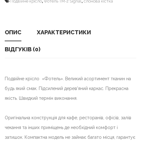
,
,
Подвійне крісло
Фотель TM-2 Signal
слонова кістка
ОПИС
ХАРАКТЕРИСТИКИ
ВІДГУКІВ (0)
Подвійне крісло «Фотель». Великий асортимент тканин на
будь який смак.
Підсилений дерев'яний каркас
.
Прекрасна
якість. Швидкий термін виконання.
Оригінальна конструкція для кафе, ресторанів, офісів, залів
чекання та інших приміщень де необхідний комфорт і
затишок. Компактна модель не займає багато місця, гарантує