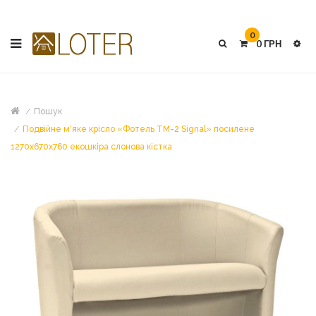
0
0 ГРН
Пошук
Подвійне м'яке крісло «Фотель TM-2 Signal» посилене
1270х670х760 екошкіра слонова кістка