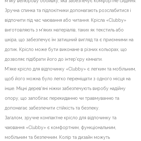
м'яку велюрову оббивку, яка забезпечує комфортне сидіння.
Зручна спинка та підлокітники допомагають розслабитися і
відпочити під час чаювання або читання.
Крісла
«Clubby»
виготовляють з м'яких матеріалів, таких як текстиль або
шкіра, що забезпечує їм затишний вигляд та є приємними на
дотик. Крісло може бути виконане в різних кольорах, що
дозволяє підібрати його до інтер'єру кімнати.
М'яке крісло для відпочинку «Clubby» є
легким та мобільним,
щоб його можна було легко переміщати з одного місця на
інше. Міцні дерев'яні ніжки забезпечують виробу надійну
опору, що запобігає перекиданню чи травмуванню та
допомагає забезпечити стійкість та безпеку.
Загалом, зручне компактне крісло для відпочинку та
чаювання
«Clubby»
є комфортним, функціональним,
мобільним та безпечним. Колір та дизайн можуть