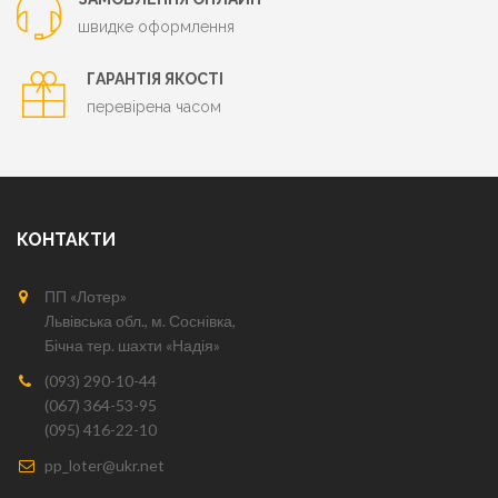
швидке оформлення
ГАРАНТІЯ ЯКОСТІ
перевірена часом
КОНТАКТИ
ПП «Лотер»
Львівська обл., м. Соснівка,
Бічна тер. шахти «Надія»
(093) 290-10-44
(067) 364-53-95
(095) 416-22-10
pp_loter@ukr.net