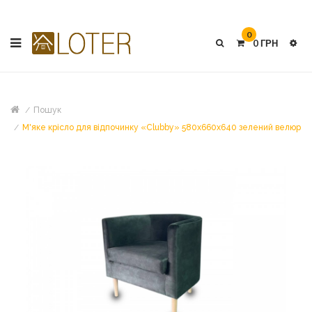
0
0 ГРН
Пошук
М'яке крісло для відпочинку «Clubby» 580х660х640 зелений велюр